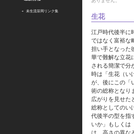
ありません。
未生流笹岡リンク集
生花
江戸時代後半に
ではなく富裕な
担い手となった
華で難解な立花
される簡潔で分
時は「生花（い
が、後にこの「
術の総称となり
広がりを見せた
総称としてのい
代後半の型を指
いか」もしくは
は、高さの異な