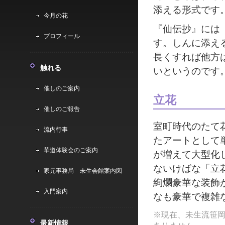
添える形式です
今月の花
『仙伝抄』には
プロフィール
す。しんに添え
長くすれば他方
触れる
いというのです
催しのご案内
立花
催しのご報告
室町時代のたて
流内行事
たアートとして
華道体験会のご案内
が増えて大型化
ないけばな「立
家元事務局 未生会館案内図
絢爛豪華な装飾
入門案内
なも豪華で複雑
※現在、未生流笹
最新情報