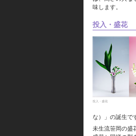
味します。
投入・盛花
投入・盛花
な）」の誕生で
未生流笹岡の盛