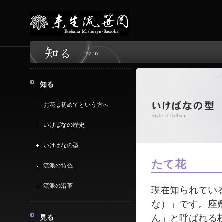
知る
お花は初めてという方へ
いけばなの歴史
いけばなの型
たて花
流派の特色
流派の沿革
現在知られてい
な）」です。座
ん」と呼ばれる
見る