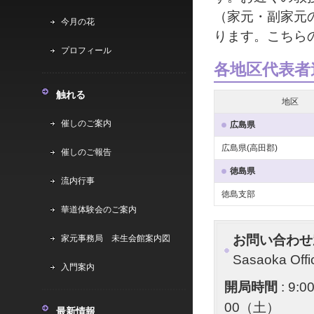
（家元・副家元
今月の花
ります。こちら
プロフィール
各地区代表者
触れる
地区
催しのご案内
広島県
広島県(高田郡)
催しのご報告
徳島県
流内行事
徳島支部
華道体験会のご案内
お問い合わ
家元事務局 未生会館案内図
Sasaoka Off
入門案内
開局時間
: 9
00（土）
最新情報