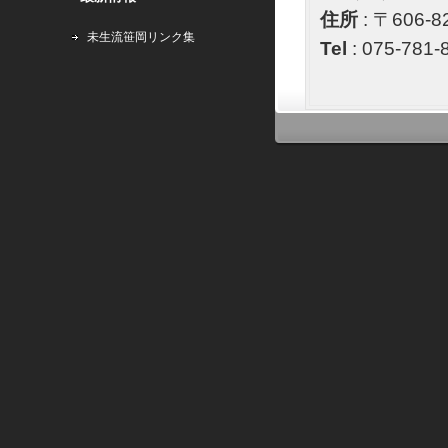
住所
: 〒60
未生流笹岡リンク集
Tel
: 075-78