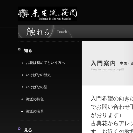
知る
お花は初めてという方へ
いけばなの歴史
いけばなの型
入門希望の向き
流派の特色
でお問い合わせ
流派の沿革
がおります）
古典花からアレ
見る
す。お近くの教