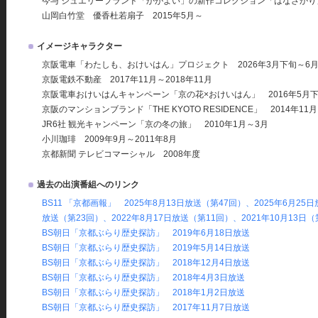
今与 ジュエリーブランド「かがよい」の新作コレクション「はなざかり」
山岡白竹堂 優香杜若扇子 2015年5月～
イメージキャラクター
京阪電車「わたしも、おけいはん」プロジェクト 2026年3月下旬～6
京阪電鉄不動産 2017年11月～2018年11月
京阪電車おけいはんキャンペーン「京の花×おけいはん」 2016年5月
京阪のマンションブランド「THE KYOTO RESIDENCE」 2014年11月
JR6社 観光キャンペーン「京の冬の旅」 2010年1月～3月
小川珈琲 2009年9月～2011年8月
京都新聞 テレビコマーシャル 2008年度
過去の出演番組へのリンク
BS11 「京都画報」 2025年8月13日放送（第47回）、2025年6月25
放送（第23回）、2022年8月17日放送（第11回）、2021年10月13日
BS朝日「京都ぶらり歴史探訪」 2019年6月18日放送
BS朝日「京都ぶらり歴史探訪」 2019年5月14日放送
BS朝日「京都ぶらり歴史探訪」 2018年12月4日放送
BS朝日「京都ぶらり歴史探訪」 2018年4月3日放送
BS朝日「京都ぶらり歴史探訪」 2018年1月2日放送
BS朝日「京都ぶらり歴史探訪」 2017年11月7日放送