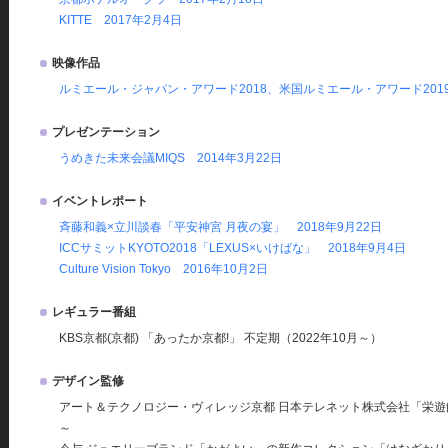
KITTE 2017年2月4日
映像作品
ルミエール・ジャパン・アワード2018、米国ルミエール・アワード2019受
プレゼンテーション
うめきた未来会議MIQS 2014年3月22日
イベントレポート
斉藤和義×立川談春「平安神宮 月夜の宴」 2018年9月22日
ICCサミットKYOTO2018「LEXUS×いけばな」 2018年9月4日
Culture Vision Tokyo 2016年10月2日
レギュラー番組
KBS京都(京都) 「あったか京都!」 不定期（2022年10月～）
デザイン監修
アート＆テクノロジー・ヴィレッジ京都 日本テレネット株式会社「栄遊館
～