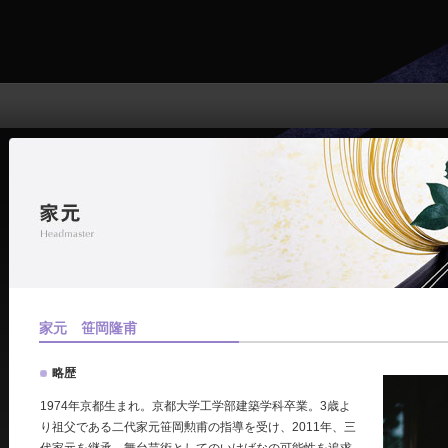
家元 笹岡隆甫
略歴
1974年京都生まれ。京都大学工学部建築学科卒業。3歳よ
り祖父である二代家元笹岡勲甫の指導を受け、2011年、三