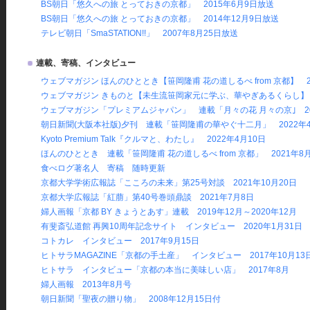
BS朝日「悠久への旅 とっておきの京都」 2015年6月9日放送
BS朝日「悠久への旅 とっておきの京都」 2014年12月9日放送
テレビ朝日「SmaSTATION!!」 2007年8月25日放送
連載、寄稿、インタビュー
ウェブマガジン ほんのひととき【笹岡隆甫 花の道しるべ from 京都】 20
ウェブマガジン きものと【未生流笹岡家元に学ぶ、華やぎあるくらし】 20
ウェブマガジン「プレミアムジャパン」 連載「月々の花 月々の京｣ 202
朝日新聞(大阪本社版)夕刊 連載「笹岡隆甫の華やぐ十二月」 2022年4
Kyoto Premium Talk『クルマと、わたし』 2022年4月10日
ほんのひととき 連載「笹岡隆甫 花の道しるべ from 京都」 2021年8
食べログ著名人 寄稿 随時更新
京都大学学術広報誌「こころの未来」第25号対談 2021年10月20日
京都大学広報誌「紅萠」第40号巻頭鼎談 2021年7月8日
婦人画報「京都 BY きょうとあす」連載 2019年12月～2020年12月
有斐斎弘道館 再興10周年記念サイト インタビュー 2020年1月31日
コトカレ インタビュー 2017年9月15日
ヒトサラMAGAZINE「京都の手土産」 インタビュー 2017年10月13
ヒトサラ インタビュー「京都の本当に美味しい店」 2017年8月
婦人画報 2013年8月号
朝日新聞「聖夜の贈り物」 2008年12月15日付