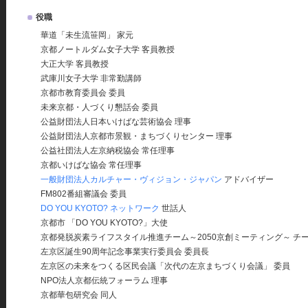
役職
華道「未生流笹岡」 家元
京都ノートルダム女子大学 客員教授
大正大学 客員教授
武庫川女子大学 非常勤講師
京都市教育委員会 委員
未来京都・人づくり懇話会 委員
公益財団法人日本いけばな芸術協会 理事
公益財団法人京都市景観・まちづくりセンター 理事
公益社団法人左京納税協会 常任理事
京都いけばな協会 常任理事
一般財団法人カルチャー・ヴィジョン・ジャパン
アドバイザー
FM802番組審議会 委員
DO YOU KYOTO? ネットワーク
世話人
京都市 「DO YOU KYOTO?」大使
京都発脱炭素ライフスタイル推進チーム～2050京創ミーティング～ チ
左京区誕生90周年記念事業実行委員会 委員長
左京区の未来をつくる区民会議「次代の左京まちづくり会議」 委員
NPO法人京都伝統フォーラム 理事
京都華包研究会 同人