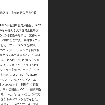
員教授。京都市教育委員会委
985年祇園祭長刀鉾稚児。1997
00年京都大学大学院博士後期課
ばなの可能性を追求し、京都府－
150周年記念式典、京都市－フィ
けばなパフォーマンスを披露。
のコラボレーションにも積極的
摩観光ホテルで開催された「G7伊
花」名所図会”と名付けた10作
ムのキックオフとして開催された
シアター京都でのオープニング
ルズ52Fでの「Culture
ゾマティクスといったトップクリエイ
試行プロジェクト「岡崎明治酒場」
、日本初開催のICOM（国際博物
誘致。レセプションでは、現代美
各国からのゲストをもてなした。
を務めた。2024年10月、文部