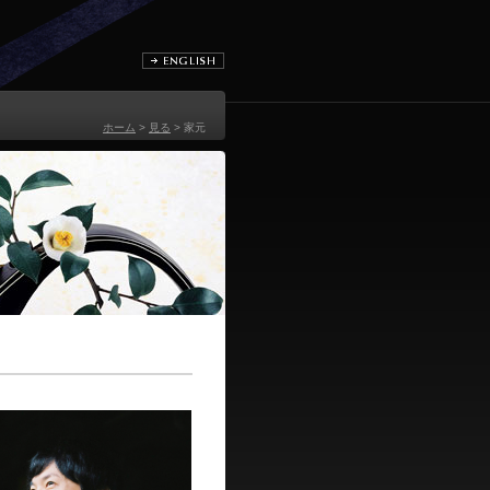
ホーム
>
見る
> 家元