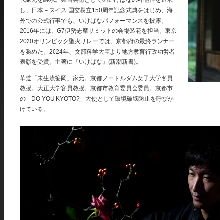
代家元を継承。舞台芸術としてのいけばなの可能性を追求
し、日本－スイス 国交樹立150周年記念式典をはじめ、海
外での公式行事でも、いけばなパフォーマンスを披露。
2016年には、G7伊勢志摩サミットの会場装花を担当。東京
2020オリンピック聖火リレーでは、京都府の最終ランナー
を務めた。2024年、文部科学大臣より地方教育行政功労者
表彰を受賞。主著に『いけばな』(新潮新書)。
華道「未生流笹岡」家元。京都ノートルダム女子大学客員
教授。大正大学客員教授。京都市教育委員会委員。京都市
の「DO YOU KYOTO?」大使として環境破壊防止を呼びか
けている。