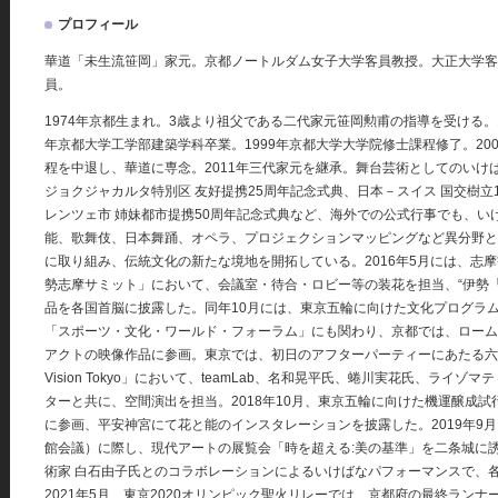
プロフィール
華道「未生流笹岡」家元。京都ノートルダム女子大学客員教授。大正大学客
員。
1974年京都生まれ。3歳より祖父である二代家元笹岡勲甫の指導を受ける。1
年京都大学工学部建築学科卒業。1999年京都大学大学院修士課程修了。20
程を中退し、華道に専念。2011年三代家元を継承。舞台芸術としてのいけ
ジョクジャカルタ特別区 友好提携25周年記念式典、日本－スイス 国交樹立
レンツェ市 姉妹都市提携50周年記念式典など、海外での公式行事でも、い
能、歌舞伎、日本舞踊、オペラ、プロジェクションマッピングなど異分野と
に取り組み、伝統文化の新たな境地を開拓している。2016年5月には、志
勢志摩サミット」において、会議室・待合・ロビー等の装花を担当、“伊勢「
品を各国首脳に披露した。同年10月には、東京五輪に向けた文化プログラ
「スポーツ・文化・ワールド・フォーラム」にも関わり、京都では、ローム
アクトの映像作品に参画。東京では、初日のアフターパーティーにあたる六本木ヒ
Vision Tokyo」において、teamLab、名和晃平氏、蜷川実花氏、ライ
ターと共に、空間演出を担当。2018年10月、東京五輪に向けた機運醸成
に参画、平安神宮にて花と能のインスタレーションを披露した。2019年9月
館会議）に際し、現代アートの展覧会「時を超える:美の基準」を二条城に
術家 白石由子氏とのコラボレーションによるいけばなパフォーマンスで、
2021年5月、東京2020オリンピック聖火リレーでは、京都府の最終ランナー